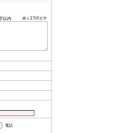
250
字以内
残り
文字
電話