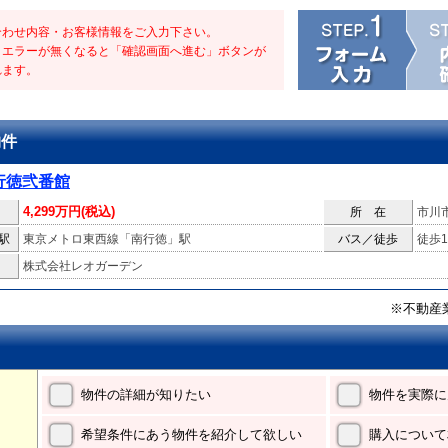
合わせ内容・お客様情報をご入力下さい。
・エラーが無くなると「確認画面へ進む」ボタンが
れます。
物件
行徳弐番館
4,299万円(税込)
所 在
市川
駅
東京メトロ東西線「南行徳」駅
バス／徒歩
徒歩1
株式会社レオガーデン
※不動産
物件の詳細が知りたい
物件を実際に
希望条件にあう物件を紹介して欲しい
購入について