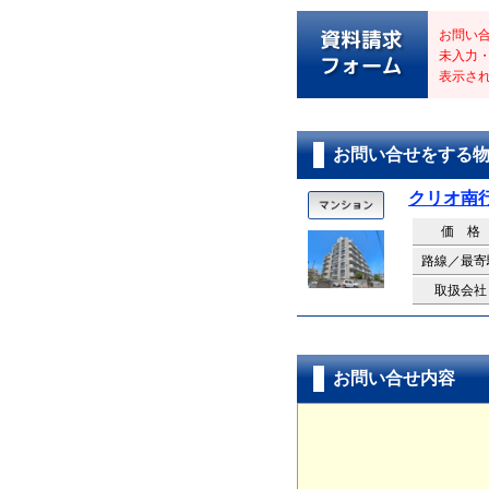
お問い
未入力
表示さ
お問い合せをする
クリオ南
価 格
路線／最寄
取扱会社
お問い合せ内容