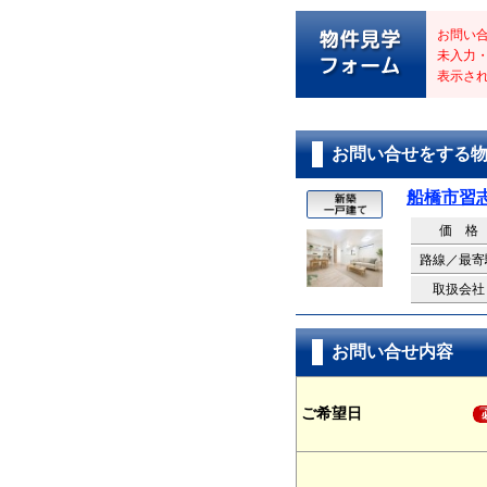
お問い
未入力
表示さ
お問い合せをする
船橋市習志
価 格
路線／最寄
取扱会社
お問い合せ内容
ご希望日