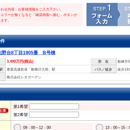
合わせ内容・お客様情報をご入力下さい。
・エラーが無くなると「確認画面へ進む」ボタンが
れます。
物件
野台8丁目1905番 B号棟
3,490万円(税込)
所 在
船橋市
駅
東葉高速鉄道「船橋日大前」駅
バス／徒歩
徒歩18
株式会社レオガーデン
第1希望
第2希望
09：00～12：00
13：00～15：