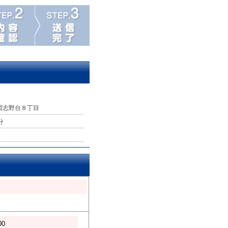
習志野台８丁目
分
00