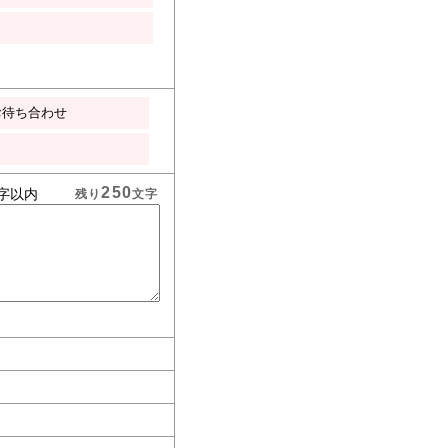
お待ち合わせ
250
字以内
残り
文字